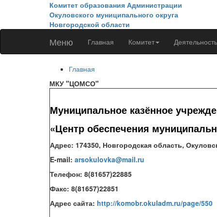
Перейти к основному содержанию
Комитет образования Администрации
Окуловского муниципального округа
Новгородской области
Меню
Главная
Комитет
Деятельност
Главная
МКУ "ЦОМСО"
Муниципальное казённое учрежде
«Центр обеспечения муниципальн
Адрес: 174350, Новгородская область, Окуловски
E-mail:
arsokulovka@mail.ru
Телефон: 8(81657)22885
Факс: 8(81657)22851
Адрес сайта:
http://komobr.okuladm.ru/page/550