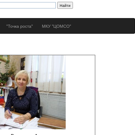
"Точка роста"
МКУ "ЦОМСО"