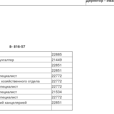
Директор - Ив
МСО
8- 816-57
22885
ухгалтер
21449
22851
22851
пециалист
22772
 хозяйственного отдела
22772
специалист
22772
пециалист
21534
специалист
22772
ий канцелярией
22851