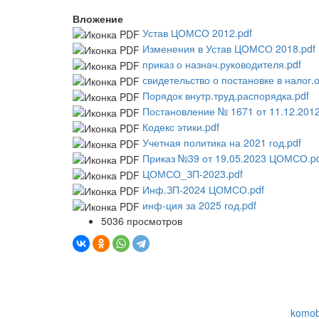
Вложение
Устав ЦОМСО 2012.pdf
Изменения в Устав ЦОМСО 2018.pdf
приказ о назнач.руководителя.pdf
свидетельство о постановке в налог.о
Порядок внутр.труд.распорядка.pdf
Постановление № 1671 от 11.12.2012
Кодекс этики.pdf
Учетная политика на 2021 год.pdf
Приказ №39 от 19.05.2023 ЦОМСО.p
ЦОМСО_ЗП-2023.pdf
Инф.ЗП-2024 ЦОМСО.pdf
инф-ция за 2025 год.pdf
5036 просмотров
© Комитет образования Администрации Окуловск
муниципального округа Новгородской области
174350, Новгородская обл., г. Окуловка, ул. Киров
тел. (81657) 2-26-04, факс (81657) 2-28-51,
komob