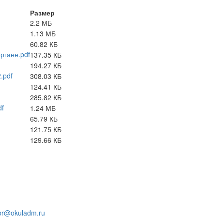
Размер
2.2 МБ
1.13 МБ
60.82 КБ
ргане.pdf
137.35 КБ
194.27 КБ
.pdf
308.03 КБ
124.41 КБ
285.82 КБ
df
1.24 МБ
65.79 КБ
121.75 КБ
129.66 КБ
ого
а, д.9
r@okuladm.ru