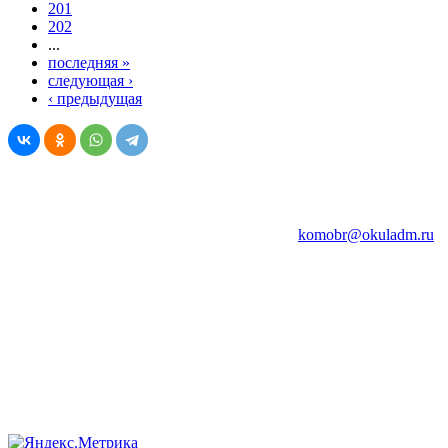
201
202
...
последняя »
следующая ›
‹ предыдущая
© Комитет образования Администрации Окуловского
муниципального округа Новгородской области
174350, Новгородская обл., г. Окуловка, ул. Кирова, д.9
тел. (81657) 2-26-04, факс (81657) 2-28-51,
komobr@okuladm.ru
При использовании материалов сайта обязательно
указывайте ссылку на наш сайт! Спасибо за понимание!
Все персональные данные размещены с согласия субъектов
персональных данных в соответствии с законодательством
Российской Федерации о персональных данных
Если увидели ошибку, позвоните 88165721333. Спасибо!