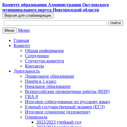
Перейти к основному содержанию
Комитет образования Администрации Окуловского
муниципального округа Новгородской области
Меню
Меню
Главная
Комитет
Общая информация
Сотрудники
Структура комитета
Контакты
Деятельность
Дошкольное образование
Приём в 1 класс
Начальное образование
Всероссийские проверочные работы (ВПР)
ГИА-9
Итоговое собеседование по русскому языку
Единый государственный экзамен (ЕГЭ)
Итоговое сочинение (изложение)
Олимпиада
2022/2023 учебный год