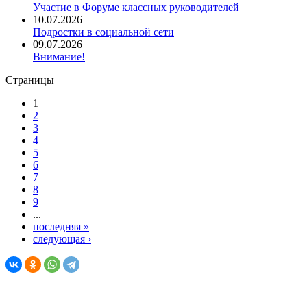
Участие в Форуме классных руководителей
10.07.2026
Подростки в социальной сети
09.07.2026
Внимание!
Страницы
1
2
3
4
5
6
7
8
9
...
последняя »
следующая ›
© Комитет образования Администрации Окуловского муниципа
174350, Новгородская обл., г. Окуловка, ул. Кирова, д.9