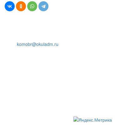
© Комитет образования Администрации Окуловского
муниципального округа Новгородской области
174350, Новгородская обл., г. Окуловка, ул. Кирова, д.9
тел. (81657) 2-26-04, факс (81657) 2-28-
51,
komobr@okuladm.ru
При использовании материалов сайта обязательно
указывайте ссылку на наш сайт! Спасибо за
понимание!
Все персональные данные размещены с согласия
субъектов персональных данных в соответствии с
законодательством Российской Федерации о
персональных данных
Если увидели ошибку, позвоните 88165721333. Спасибо!