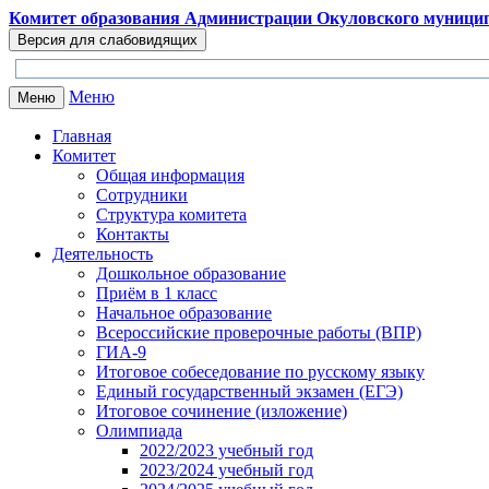
Перейти к основному содержанию
Комитет образования Администрации Окуловского муницип
Меню
Меню
Главная
Комитет
Общая информация
Сотрудники
Структура комитета
Контакты
Деятельность
Дошкольное образование
Приём в 1 класс
Начальное образование
Всероссийские проверочные работы (ВПР)
ГИА-9
Итоговое собеседование по русскому языку
Единый государственный экзамен (ЕГЭ)
Итоговое сочинение (изложение)
Олимпиада
2022/2023 учебный год
2023/2024 учебный год