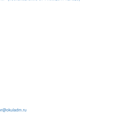
ого
а, д.9
r@okuladm.ru
льно указывайте