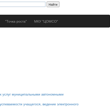
"Точка роста"
МКУ "ЦОМСО"
ных услуг муниципальными автономными
спеваемости учащегося, ведение электронного