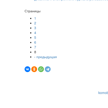
Страницы
1
2
3
4
5
6
7
8
‹ предыдущая
© Комитет образования Администрации Окуловск
муниципального округа Новгородской области
174350, Новгородская обл., г. Окуловка, ул. Киров
тел. (81657) 2-26-04, факс (81657) 2-28-51,
komob
При использовании материалов сайта обязате
ссылку на наш сайт! Спасибо за понимание!