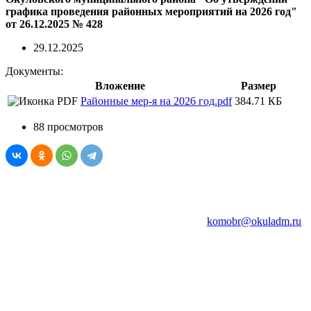
графика проведения районных мероприятий на 2026 год"
от 26.12.2025 № 428
29.12.2025
Документы:
Вложение
Размер
Районные мер-я на 2026 год.pdf
384.71 КБ
88 просмотров
© Комитет образования Администрации Окуловского
муниципального округа Новгородской области
174350, Новгородская обл., г. Окуловка, ул. Кирова, д.9
тел. (81657) 2-26-04, факс (81657) 2-28-51,
komobr@okuladm.ru
При использовании материалов сайта обязательно
указывайте ссылку на наш сайт! Спасибо за понимание!
Все персональные данные размещены с согласия субъектов
персональных данных в соответствии с законодательством